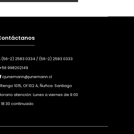
Contáctanos
(56-2) 2583 0334 / (56-2) 2583 0333
+56 998202149
cjunemann@junemann.cl
Rengo 1015, Of.102 A, Ñuñoa. Santiago
orario atención: Lunes a viernes de 9:00
 18:30 continuado.