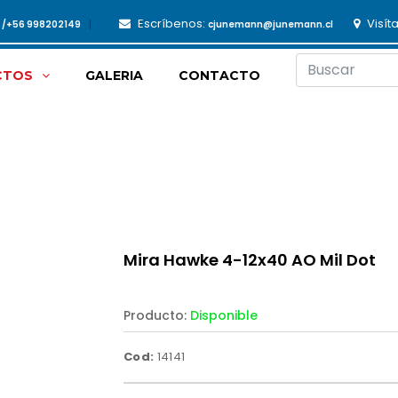
Escríbenos:
Visít
3 /+56 998202149
cjunemann@junemann.cl
CTOS
GALERIA
CONTACTO
Mira Hawke 4-12x40 AO Mil Dot
Producto:
Disponible
Cod:
14141