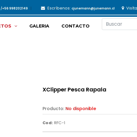
Escríbenos:
Visít
3 /+56 998202149
cjunemann@junemann.cl
CTOS
GALERIA
CONTACTO
XClipper Pesca Rapala
Producto:
No disponible
Cod:
RFC-1