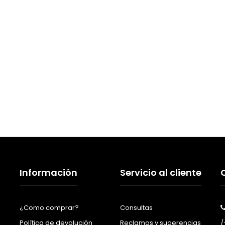
Información
Servicio al cliente
¿Como comprar?
Consultas
Política de devolución
Reclamos y sugerencias
/