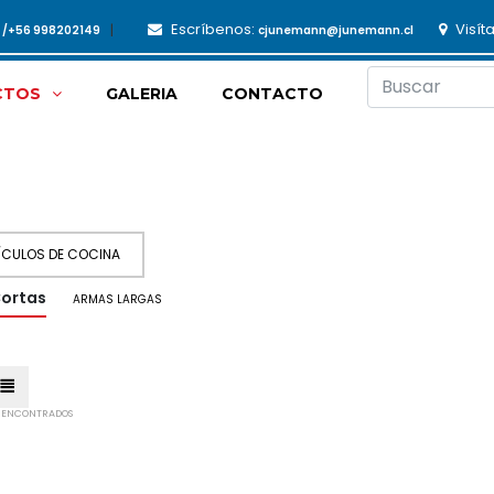
Escríbenos:
Visít
3 /+56 998202149
cjunemann@junemann.cl
CTOS
GALERIA
CONTACTO
ÍCULOS DE COCINA
ortas
ARMAS LARGAS
 ENCONTRADOS